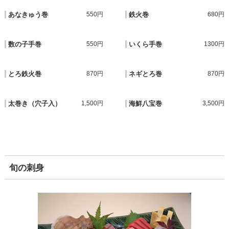
あなきゅう巻
550円
鉄火巻
680円
数の子手巻
550円
いくら手巻
1300円
とろ鉄火巻
870円
ネギとろ巻
870円
太巻き（穴子入）
1,500円
海鮮八宝巻
3,500円
旬の刺身