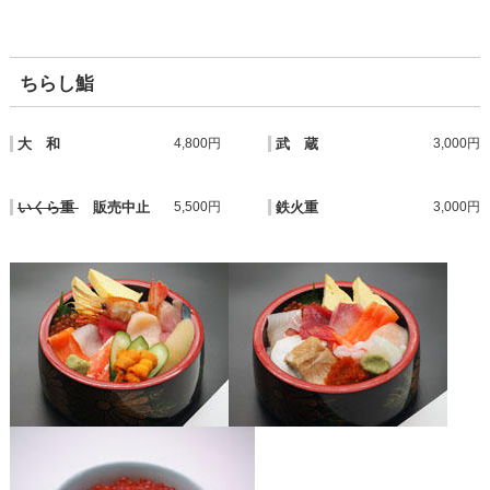
ちらし鮨
大 和
4,800円
武 蔵
3,000円
いくら重
販売中止
5,500円
鉄火重
3,000円