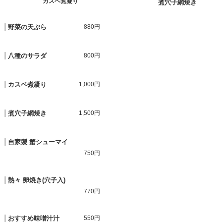
カスベ煮凝り
煮穴子網焼き
野菜の天ぷら
880円
八種のサラダ
800円
カスベ煮凝り
1,000円
煮穴子網焼き
1,500円
自家製 蟹シューマイ
750円
熱々 卵焼き(穴子入)
770円
おすすめ味噌汁汁
550円