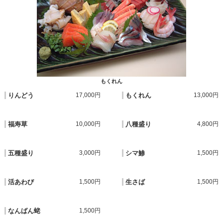
もくれん
りんどう
17,000円
もくれん
13,000円
福寿草
10,000円
八種盛り
4,800円
五種盛り
3,000円
シマ鯵
1,500円
活あわび
1,500円
生さば
1,500円
なんばん蛯
1,500円