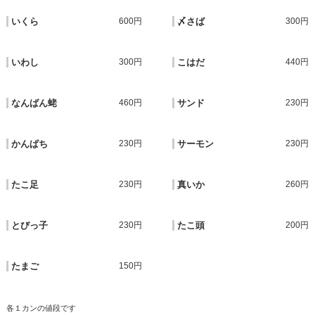
いくら
600円
〆さば
300円
いわし
300円
こはだ
440円
なんばん蛯
460円
サンド
230円
かんぱち
230円
サーモン
230円
たこ足
230円
真いか
260円
とびっ子
230円
たこ頭
200円
たまご
150円
各１カンの値段です