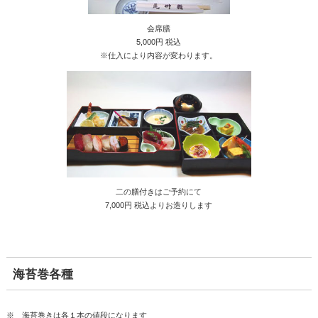
会席膳
5,000円 税込
※仕入により内容が変わります。
二の膳付きはご予約にて
7,000円 税込よりお造りします
海苔巻各種
※ 海苔巻きは各１本の値段になります