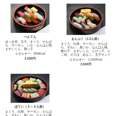
べんてん
まんぷく（1.5人前）
ほっき貝、玉子、まぐろ、かんぱ
まぐろ、白身、サーモン、かんぱ
ち、サーモン、いか、なんばん蛯、
ち、ずわい、真いか、なんばん蛯、
ますいくら、飛っ子
数の子、ますいくら、とびっ子、た
エネルギー 659Kcal
こ頭、〆さば、あなご、玉子サンド
2,500円
エネルギー 1,030Kcal
3,500円
ほてい（３～５人前）
まぐろ、白身、サーモン、かんぱ
ち、ずわい、真いか、なんばん蛯、