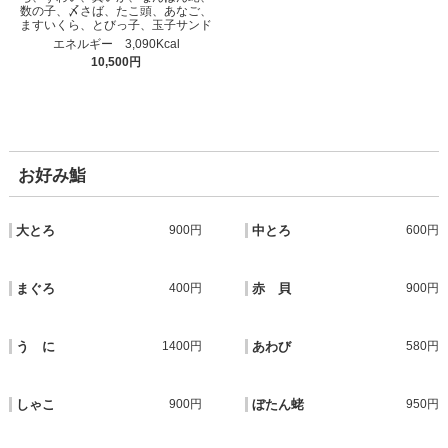
数の子、〆さば、たこ頭、あなご、
ますいくら、とびっ子、玉子サンド
エネルギー 3,090Kcal
10,500円
お好み鮨
大とろ
900円
中とろ
600円
まぐろ
400円
赤 貝
900円
う に
1400円
あわび
580円
しゃこ
900円
ぼたん蛯
950円