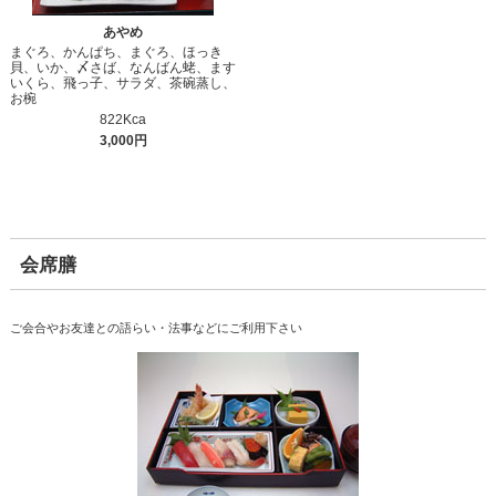
あやめ
まぐろ、かんぱち、まぐろ、ほっき
貝、いか、〆さば、なんばん蛯、ます
いくら、飛っ子、サラダ、茶碗蒸し、
お椀
822Kca
3,000円
会席膳
ご会合やお友達との語らい・法事などにご利用下さい