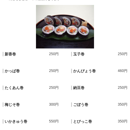
新香巻
250円
玉子巻
250円
かっぱ巻
250円
かんぴょう巻
460円
たくあん巻
250円
納豆巻
250円
梅じそ巻
300円
ごぼう巻
350円
いかきゅう巻
550円
とびっこ巻
350円