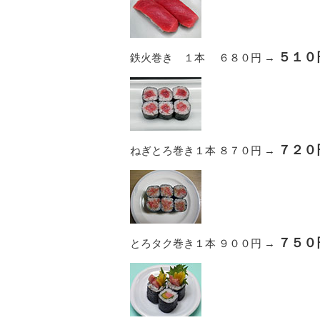
５１０
鉄火巻き １本 ６８０円 →
７２０
ねぎとろ巻き１本 ８７０円 →
７５０
とろタク巻き１本 ９００円 →