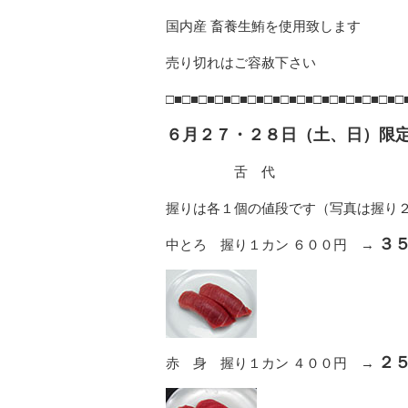
国内産 畜養生鮪を使用致します
売り切れはご容赦下さい
□■□■□■□■□■□■□■□■□■□■□■□■□■□■□
６月２７・２８日（土、日）限
舌 代
握りは各１個の値段です（写真は握り
３
中とろ 握り１カン ６００円 →
２
赤 身 握り１カン ４００円 →