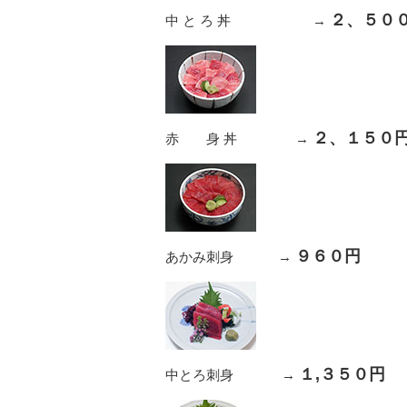
２、５０
中 と ろ 丼 →
２、１５０
赤 身 丼 →
９６０円
あかみ刺身 →
１,３５０円
中とろ刺身 →