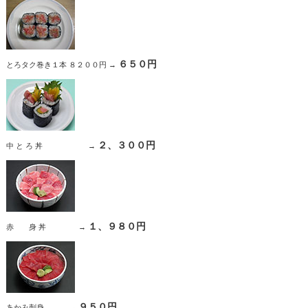
６５０円
とろタク巻き１本 ８２００円 →
２、３００円
中 と ろ 丼 →
１、９８０円
赤 身 丼 →
９５０円
あかみ刺身 →