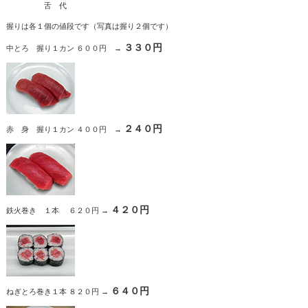
舌 代
握りは各１個の値段です（写真は握り２個です）
３３０円
中とろ 握り１カン ６００円 →
２４０円
赤 身 握り１カン ４００円 →
４２０円
鉄火巻き １本 ６２０円 →
６４０円
ねぎとろ巻き１本 ８２０円 →