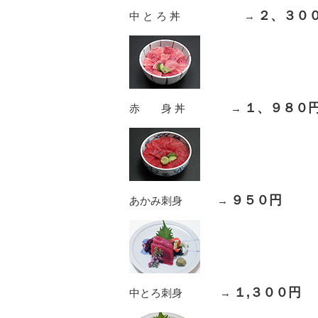
２、３０
中 と ろ 丼 →
１、９８０
赤 身 丼 →
９５０円
あかみ刺身 →
１,３００円
中とろ刺身 →