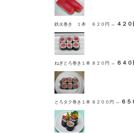
４２０
鉄火巻き １本 ６２０円 →
６４０
ねぎとろ巻き１本 ８２０円 →
６５
とろタク巻き１本 ８２００円 →