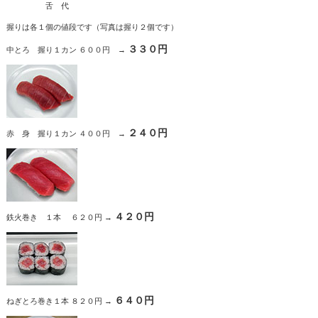
舌 代
握りは各１個の値段です（写真は握り２個です）
３３０円
中とろ 握り１カン ６００円 →
２４０円
赤 身 握り１カン ４００円 →
４２０円
鉄火巻き １本 ６２０円 →
６４０円
ねぎとろ巻き１本 ８２０円 →