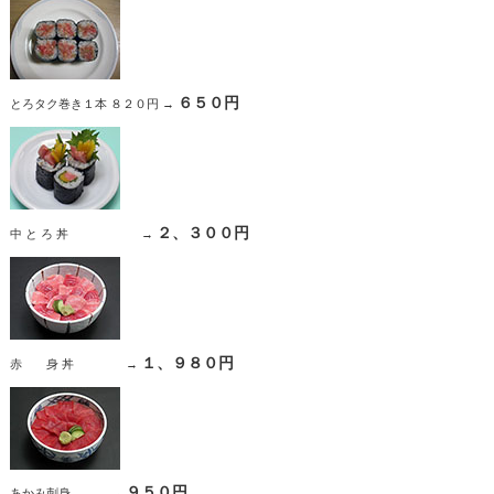
６５０円
とろタク巻き１本 ８２０円 →
２、３００円
中 と ろ 丼 →
１、９８０円
赤 身 丼 →
９５０円
あかみ刺身 →